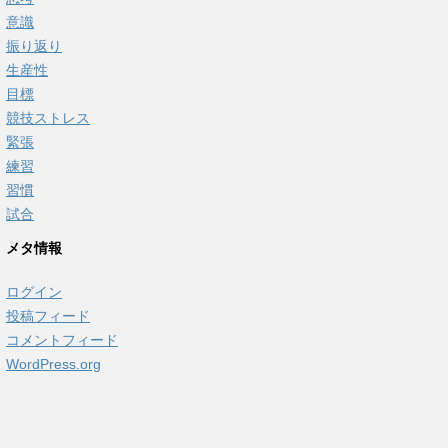
意識
振り返り
生産性
目標
競技ストレス
緊張
練習
習慣
試合
メタ情報
ログイン
投稿フィード
コメントフィード
WordPress.org