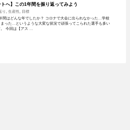
ートへ】この1年間を振り返ってみよう
返り
,
生産性
,
目標
年間はどんな年でしたか？ コロナで大会に出られなかった…学校
しまった…というような大変な状況で頑張ってこられた選手も多い
。 今回は【アス …