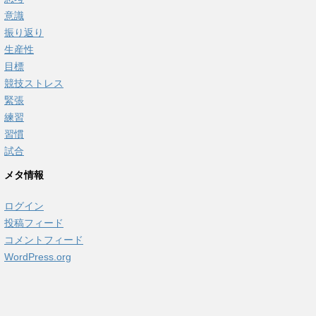
意識
振り返り
生産性
目標
競技ストレス
緊張
練習
習慣
試合
メタ情報
ログイン
投稿フィード
コメントフィード
WordPress.org