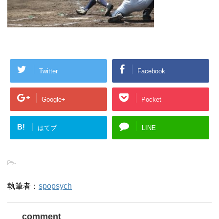
Twitter
Facebook
Google+
Pocket
B!
はてブ
LINE
-
執筆者：
spopsych
comment